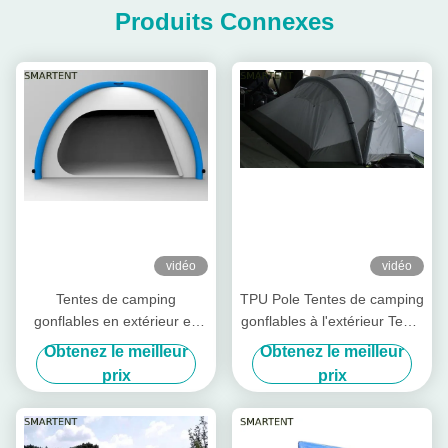
Produits Connexes
vidéo
vidéo
Tentes de camping
TPU Pole Tentes de camping
gonflables en extérieur en
gonflables à l'extérieur Tente
argent 190T Tente bleue
à dôme d'air gonflables
Obtenez le meilleur
Obtenez le meilleur
gonflable
Polyester revêtu étanche
prix
prix