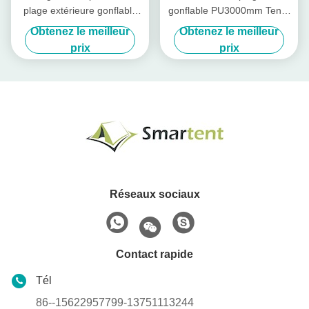
plage extérieure gonflable
gonflable PU3000mm Tente
imperméable noire des
de camping gonflable 3
Obtenez le meilleur
Obtenez le meilleur
tentes 190T
personnes
prix
prix
Réseaux sociaux
Contact rapide
Tél
86--15622957799-13751113244