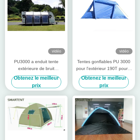
vidéo
vidéo
PU3000 a enduit tente
Tentes gonflables PU 3000
extérieure de bruit
pour l'extérieur 190T pour 2
d'explosion de camping de la
personnes Tente gonflable
Obtenez le meilleur
Obtenez le meilleur
tente 190T d'air la grande
pour camping
prix
prix