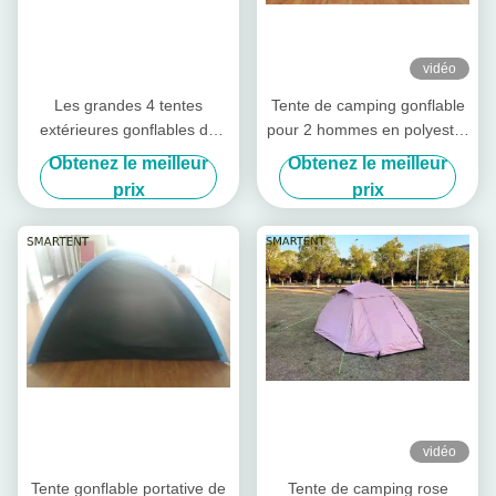
vidéo
Les grandes 4 tentes
Tente de camping gonflable
extérieures gonflables de
pour 2 hommes en polyester
personne argentent la tente
noir 190T Tente de plage
Obtenez le meilleur
Obtenez le meilleur
200X200X150CM d'air de
gonflable
prix
prix
dôme de Colated 210T
vidéo
Tente gonflable portative de
Tente de camping rose