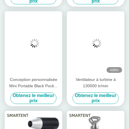
prix
prix
45X30X30cm pliables
vidéo
Conception personnalisée
Ventilateur à turbine à
Mini Portable Black Pocket
130000 tr/min
Portable Violent Turbo Fan
Obtenez le meilleur
Obtenez le meilleur
Solution de refroidissement
prix
prix
ultime pour les besoins
personnalisés