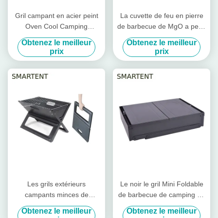
Gril campant en acier peint
La cuvette de feu en pierre
Oven Cool Camping
de barbecue de MgO a peint
Accessories EN1860 de
le feu en acier Pit Cool
Obtenez le meilleur
Obtenez le meilleur
barbecue
Camping Accessories
prix
prix
59.5X34.5cm
Les grils extérieurs
Le noir le gril Mini Foldable
campants minces de
de barbecue de camping de
charbon de bois portatif
charbon de bois d'acier au
Obtenez le meilleur
Obtenez le meilleur
l'acier au chrome
chrome 86X33.5X43cm