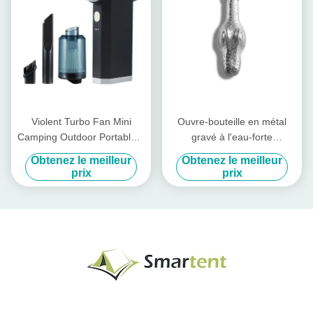
Violent Turbo Fan Mini
Ouvre-bouteille en métal
Camping Outdoor Portable à
gravé à l'eau-forte
haute vitesse élimination de
décapsuleur crocodile
Obtenez le meilleur
Obtenez le meilleur
poussière Camping réglable
165*40MM
prix
prix
pour les accessoires de
camping personnalisés