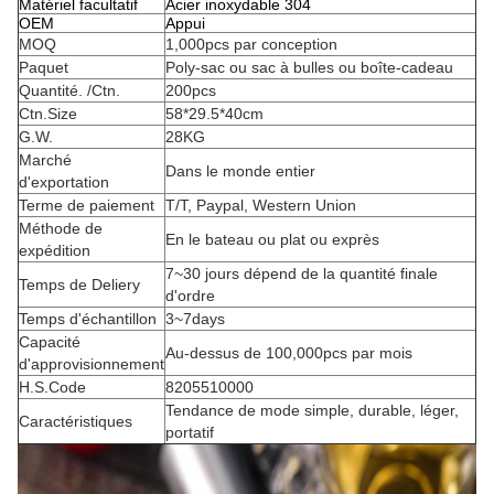
Matériel facultatif
Acier inoxydable 304
OEM
Appui
MOQ
1,000pcs par conception
Paquet
Poly-sac ou sac à bulles ou boîte-cadeau
Quantité. /Ctn.
200pcs
Ctn.Size
58*29.5*40cm
G.W.
28KG
Marché
Dans le monde entier
d'exportation
Terme de paiement
T/T, Paypal, Western Union
Méthode de
En le bateau ou plat ou exprès
expédition
7~30 jours dépend de la quantité finale
Temps de Deliery
d'ordre
Temps d'échantillon
3~7days
Capacité
Au-dessus de 100,000pcs par mois
d'approvisionnement
H.S.Code
8205510000
Tendance de mode simple, durable, léger,
Caractéristiques
portatif