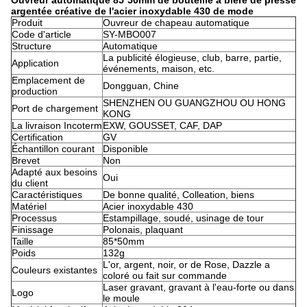
Ouvreur automatique 85*50mm de bouteille à bière de presse
argentée créative de l'acier inoxydable 430 de mode
Produit
Ouvreur de chapeau automatique
Code d'article
SY-MBO007
Structure
Automatique
La publicité élogieuse, club, barre, partie,
Application
événements, maison, etc.
Emplacement de
Dongguan, Chine
production
SHENZHEN OU GUANGZHOU OU HONG
Port de chargement
KONG
La livraison Incoterm
EXW, GOUSSET, CAF, DAP
Certification
GV
Échantillon courant
Disponible
Brevet
Non
Adapté aux besoins
Oui
du client
Caractéristiques
De bonne qualité, Colleation, biens
Matériel
Acier inoxydable 430
Processus
Estampillage, soudé, usinage de tour
Finissage
Polonais, plaquant
Taille
85*50mm
Poids
132g
L'or, argent, noir, or de Rose, Dazzle a
Couleurs existantes
coloré ou fait sur commande
Laser gravant, gravant à l'eau-forte ou dans
Logo
le moule