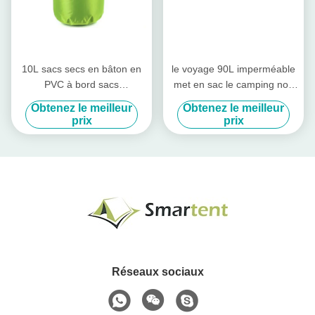
10L sacs secs en bâton en
le voyage 90L imperméable
PVC à bord sacs
met en sac le camping noir
imperméables en kayak
argenté de sacs marins à
Obtenez le meilleur
Obtenez le meilleur
canoë nage plongée
voyage
prix
prix
Réseaux sociaux