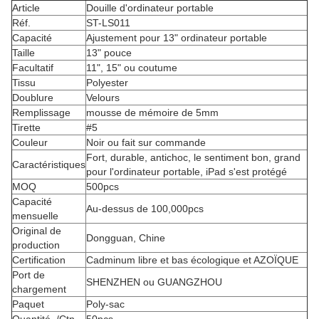
Article
Douille d'ordinateur portable
Réf.
ST-LS011
Capacité
Ajustement pour 13" ordinateur portable
Taille
13" pouce
Facultatif
11", 15" ou coutume
Tissu
Polyester
Doublure
Velours
Remplissage
mousse de mémoire de 5mm
Tirette
#5
Couleur
Noir ou fait sur commande
Fort, durable, antichoc, le sentiment bon, grand
Caractéristiques
pour l'ordinateur portable, iPad s'est protégé
MOQ
500pcs
Capacité
Au-dessus de 100,000pcs
mensuelle
Original de
Dongguan, Chine
production
Certification
Cadminum libre et bas écologique et AZOÏQUE
Port de
SHENZHEN ou GUANGZHOU
chargement
Paquet
Poly-sac