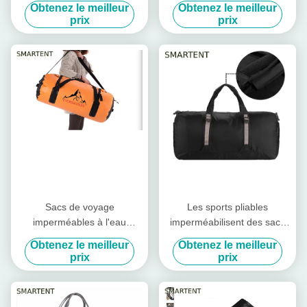
imperméable enduit en
de camping Beach Rafting à
Obtenez le meilleur
Obtenez le meilleur
polyester en fût Oxford sacs
bord Sac à tuyaux étanche à
prix
prix
de voyage
l'eau léger 5L - 30L avec
sangle
Sacs de voyage
Les sports pliables
imperméables à l'eau
imperméabilisent des sacs
orange de 60L 600D sac de
de voyage baladent le nylon
Obtenez le meilleur
Obtenez le meilleur
sport
résistant Hangbag de larme
prix
prix