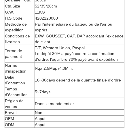
Quantité. /Ctn.
50pcs
Ctn.Size
52*35*26cm
G.W.
11KG
H.S.Code
4202220000
Méthode de
Par l'intermédiaire du bateau ou de l'air ou
expédition
exprès
Conditions de
EXW, GOUSSET, CAF, DAP accordant l'exigence
livraison
de client
T/T, Western Union, Paypal
Terme de
Le dépôt 30% a payé contre la confirmation
paiement
d'ordre, l'équilibre 70% payé avant expédition
Norme
Nqa 2.5Maj. /4.0Min.
d'inspection
Délai
10~30days dépend de la quantité finale d'ordre
d'obtention
Temps
5~7days
d'échantillon
Région de
Dans le monde entier
ventes
Brevet
Non
OEM
Appui
ODM
Appui