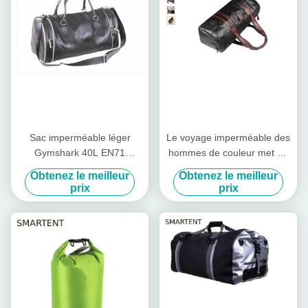
Sac imperméable léger
Le voyage imperméable des
Gymshark 40L EN71
hommes de couleur met en
écologique de baril d'unité
sac le sac marin à cuir de
Obtenez le meilleur
Obtenez le meilleur
centrale
gymnase 53X18X21cm
prix
prix